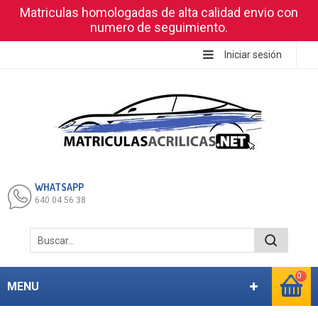
Matriculas homologadas de alta calidad envio con
numero de seguimiento.
Iniciar sesión
WHATSAPP
640 04 56 38
0
MENU