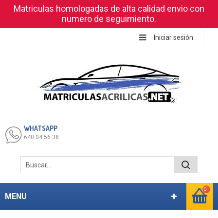
Matriculas homologadas de alta calidad envio con
numero de seguimiento.
Iniciar sesión
WHATSAPP
640 04 56 38
0
MENU