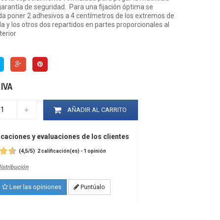
garantía de seguridad. Para una fijación óptima se
a poner 2 adhesivos a 4 centímetros de los extremos de
la y los otros dos repartidos en partes proporcionales al
terior
 IVA
AÑADIR AL CARRITO
icaciones y evaluaciones de los clientes
(
4,5
/
5
)
2
1
calificación(es) -
opinión
distribución
Leer las opiniones
Puntúalo