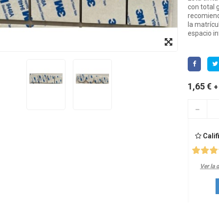
con total 
recomiend
la matrícu
espacio in
+
1,65 €
Calif
Ver la 