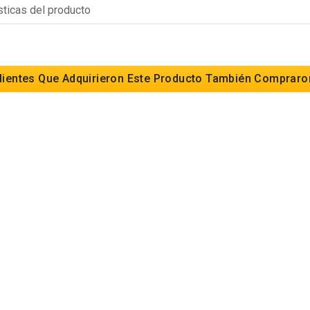
sticas del producto
lientes Que Adquirieron Este Producto También Compraro