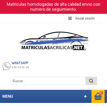
Matriculas homologadas de alta calidad envio con
numero de seguimiento.
Iniciar sesión
WHATSAPP
640 04 56 38
0
MENU