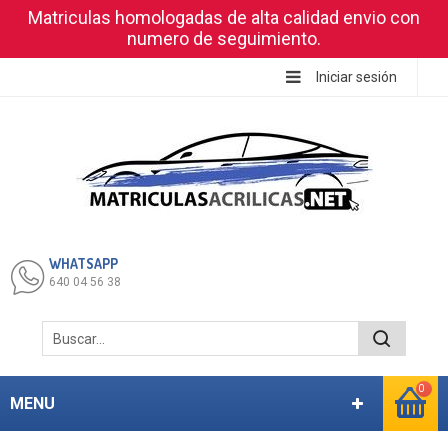
Matriculas homologadas de alta calidad envio con
numero de seguimiento.
Iniciar sesión
WHATSAPP
640 04 56 38
0
MENU