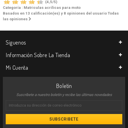
(
4,5
/
5
)
Categoría :
Matriculas acrílicas para moto
Basados en
13
calificación(es) y
8
opiniones del usuario
Todas
las opiniones
Síguenos
Información Sobre La Tienda
Mi Cuenta
Boletín
Suscríbete a nuestro boletín y recibe las últimas novedades
SUBSCRIBETE