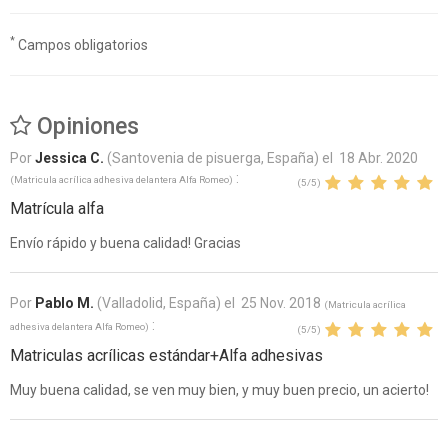
*
Campos obligatorios
Opiniones
Por
Jessica C.
(Santovenia de pisuerga, España) el
18 Abr. 2020
:
(
Matricula acrílica adhesiva delantera Alfa Romeo
)
(
5
/
5
)
Matrícula alfa
Envío rápido y buena calidad! Gracias
Por
Pablo M.
(Valladolid, España) el
25 Nov. 2018
(
Matricula acrílica
:
adhesiva delantera Alfa Romeo
)
(
5
/
5
)
Matriculas acrílicas estándar+Alfa adhesivas
Muy buena calidad, se ven muy bien, y muy buen precio, un acierto!