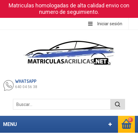
Matriculas homologadas de alta calidad envio con
numero de seguimiento.
Iniciar sesión
WHATSAPP
640 04 56 38
0
MENU